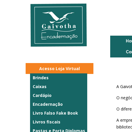
H
Co
Acesso Loja Virtual
Brindes
Caixas
A Gaivo
Cardápio
O negóc
Encadernação
O difere
Livro Falso Fake Book
A empre
Livros fiscais
bibliote
Pastas e Porta Diplomas