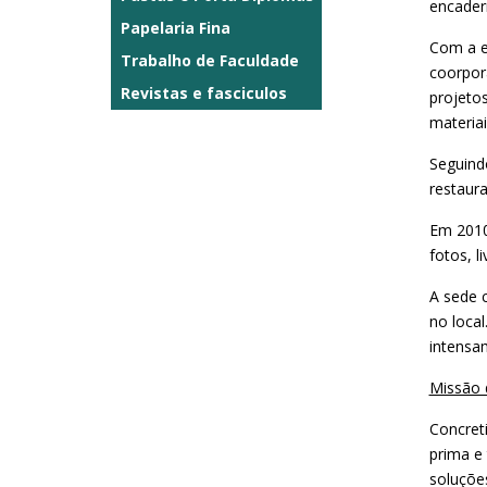
encader
Papelaria Fina
Com a e
Trabalho de Faculdade
coorpora
Revistas e fasciculos
projeto
materiai
Seguind
restaur
Em 2010
fotos, l
A sede 
no local
intensa
Missão 
Concret
prima e 
soluçõe