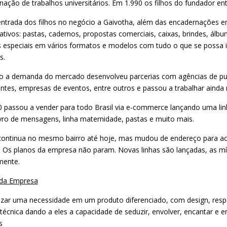
nação de trabalhos universitários. Em 1.990 os filhos do fundador e
ntrada dos filhos no negócio a Gaivotha, além das encadernações em
tivos: pastas, cadernos, propostas comerciais, caixas, brindes, álbu
s especiais em vários formatos e modelos com tudo o que se possa
s.
o a demanda do mercado desenvolveu parcerias com agências de pub
antes, empresas de eventos, entre outros e passou a trabalhar ainda
 passou a vender para todo Brasil via e-commerce lançando uma linh
ivro de mensagens, linha maternidade, pastas e muito mais.
continua no mesmo bairro até hoje, mas mudou de endereço para ac
. Os planos da empresa não param. Novas linhas são lançadas, as míd
mente.
da Empresa
izar uma necessidade em um produto diferenciado, com design, respo
técnica dando a eles a capacidade de seduzir, envolver, encantar e 
s