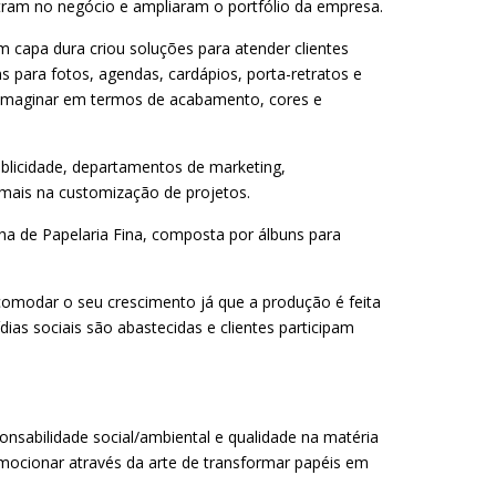
ntram no negócio e ampliaram o portfólio da empresa.
 capa dura criou soluções para atender clientes
ns para fotos, agendas, cardápios, porta-retratos e
 imaginar em termos de acabamento, cores e
licidade, departamentos de marketing,
 mais na customização de projetos.
a de Papelaria Fina, composta por álbuns para
omodar o seu crescimento já que a produção é feita
ias sociais são abastecidas e clientes participam
nsabilidade social/ambiental e qualidade na matéria
emocionar através da arte de transformar papéis em